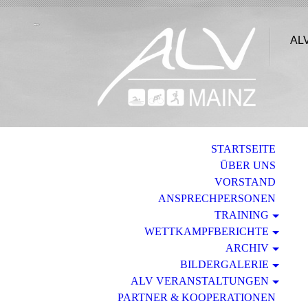
ALV
STARTSEITE
ÜBER UNS
VORSTAND
ANSPRECHPERSONEN
TRAINING
WETTKAMPFBERICHTE
ARCHIV
BILDERGALERIE
ALV VERANSTALTUNGEN
PARTNER & KOOPERATIONEN