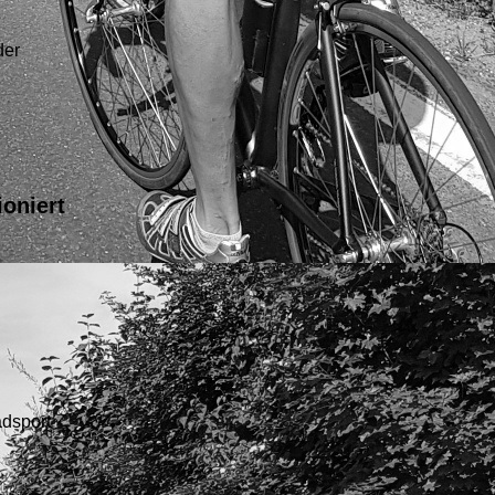
der
oniert
Radsport