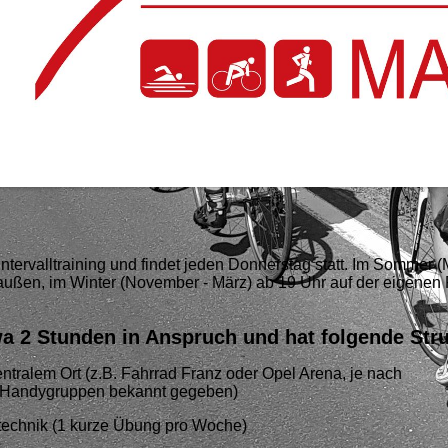
tervalltraining und findet jeden Donnerstag statt. Im Sommer (
außen, im Winter (November - März) ab 19 Uhr auf der eigenen 
 2 Stunden in Anspruch und hat folgende Str
ntralem Ort (z.B. Fahrrad Franz oder Opel Arena, je nach
n Handygruppen bekannt gegeben)
rtechnik (1 kurze Übung pro Woche)