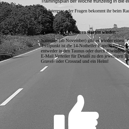
Trainingsplan der Woche frühzeitig in die 
Bei Interesse oder Fragen bekommt ihr beim Rad
Sonntags MTB Touren starten wieder
.
Sonntags (ab November) gibt es wieder einen off
Treffpunkt ist die 14-Nothelfer Kapelle im Gon
entweder in den Taunus oder durch Rheinhessen.
E-Mail Verteiler für Details zu den jeweilige
Gravel- oder Crossrad und ein Helm!