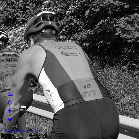
os.
chters.
n,
an in den
iges MTB,
Impressum
Datenschutz