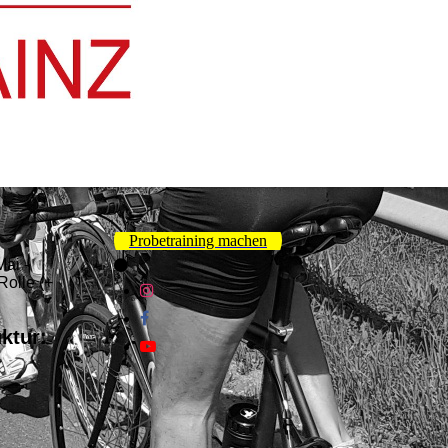
Probetraining machen
Mai -
Rolle (+
uktur: