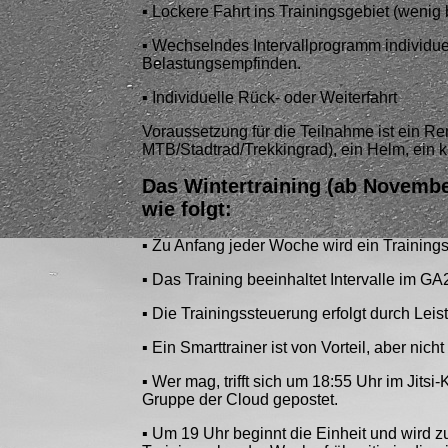
▪️ Lockere Fahrt ins Trainingsgebiet (weni
▪️ Wechselndes Intervallprogramm individue
Belastungsempfinden.
▪️ Individuelle Rück- oder Weiterfahrt
Voraussetzung für die Teilnahme ist ein Re
MTB/Stadtrad/Trekkingrad), ein Helm, ein kl
Das Wintertraining (ab Novembe
wie folgt:
▪️ Zu Anfang jeder Woche wird ein Trainings
▪️ Das Training beeinhaltet Intervalle im 
▪️ Die Trainingssteuerung erfolgt durch Le
▪️ Ein Smarttrainer ist von Vorteil, aber nic
▪️ Wer mag, trifft sich um 18:55 Uhr im Jit
Gruppe der Cloud gepostet.
▪️ Um 19 Uhr beginnt die Einheit und wird