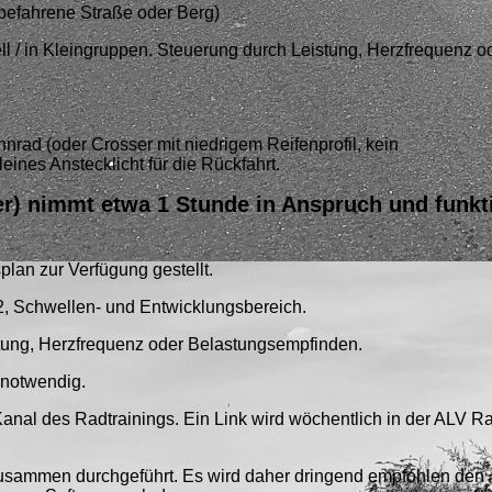
g befahrene Straße oder Berg)
ll / in Kleingruppen. Steuerung durch Leistung, Herzfrequenz o
nnrad (oder Crosser mit niedrigem Reifenprofil, kein
eines Anstecklicht für die Rückfahrt.
r) nimmt etwa 1 Stunde in Anspruch und funkti
plan zur Verfügung gestellt.
GA2, Schwellen- und Entwicklungsbereich.
istung, Herzfrequenz oder Belastungsempfinden.
ht notwendig.
si-Kanal des Radtrainings. Ein Link wird wöchentlich in der ALV 
 zusammen durchgeführt. Es wird daher dringend empfohlen den