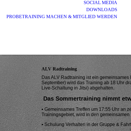
SOCIAL MEDIA
DOWNLOADS
PROBETRAINING MACHEN & MITGLIED WERDEN
ALV Radtraining
Das ALV Radtraining ist ein gemeinsames In
September) wird das Training ab 18 Uhr dr
Live-Schaltung in Jitsi) abgehalten.
Das Sommertraining nimmt etwa
▪️ Gemeinsames Treffen um 17:55 Uhr an ze
Trainingsgebiet, wird in den gemeinsame
▪️ Schulung Verhalten in der Gruppe & Fah