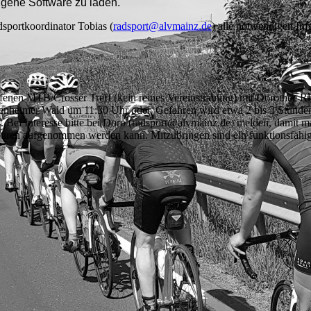
eigene Software zu laden.
sportkoordinator Tobias (
radsport@alvmainz.de
) alle notwendigen Inf
enen MTB/Crosser Treff (kein reines Vereinstraining) mit Dorothee Ri
senheimer Wald um 11:30 Uhr oder. Gefahren wird etwa 2 bis 3 Stunde
 Bei Interesse bitte bei Doro (radsport@alvmainz.de) melden, damit m
n Touren aufgenommen werden kann. Mitzubringen sind ein funktionsfäh