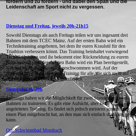
fördern und zu fordern - und dabei den Spaß und die
Leidenschaft am Sport nicht zu vergessen.
Dienstag und Freitag, jeweils 20h-21h15
Sowohl Dienstags als auch Freitags teilen wir uns ingesamt drei
Bahnen mit dem TCEC Mainz. Auf der ersten Bahn wird ein
Techniktraining angeboten, bei dem ihr euren Kraulstil für den
Triathlon verbessern könnt. Das Training beinhaltet vorwiegend
Technikübungen und ihr bekommt eine Rückmeldung zu eurem
Schwimmstil. Auf der zweiten Bahn wird ein Plan bereitgestellt,
welcher eigenverantwortlich geschwommen wird. Auf der
dritten Bahn gibt es ein freies Training für alle, die sich nicht auf
den ersten beiden Bahnen wiederfinden.
Samstag, 18h-20h
Samstags haben wir die Möglichkeit für zwei Stunden auf zwei
Bahnen zu trainieren. Es gibt eine Aufsicht, aber kein
angeleitetes Training. Es findet sich jedoch meistens jemand, der
einen Plan mitgebracht hat, an den man sich einfach dranhängen
kann.
Ort: Schwimmbad Mombach