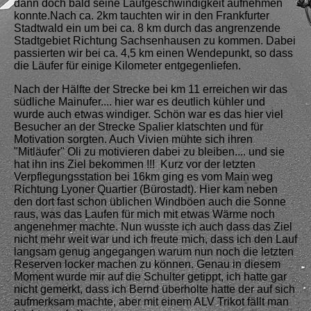
dann doch bald seine Laufgeschwindigkeit aufnehmen
konnte.Nach ca. 2km tauchten wir in den Frankfurter
Stadtwald ein um bei ca. 8 km durch das angrenzende
Stadtgebiet Richtung Sachsenhausen zu kommen. Dabei
passierten wir bei ca. 4,5 km einen Wendepunkt, so dass
die Läufer für einige Kilometer entgegenliefen.
Nach der Hälfte der Strecke bei km 11 erreichen wir das
südliche Mainufer.... hier war es deutlich kühler und
wurde auch etwas windiger. Schön war es das hier viel
Besucher an der Strecke Spalier klatschten und für
Motivation sorgten. Auch Vivien mühte sich ihren
"Mitläufer" Oli zu motivieren dabei zu bleiben.... und sie
hat ihn ins Ziel bekommen !!! Kurz vor der letzten
Verpflegungsstation bei 16km ging es vom Main weg
Richtung Lyoner Quartier (Bürostadt). Hier kam neben
den dort fast schon üblichen Windböen auch die Sonne
raus, was das Laufen für mich mit etwas Wärme noch
angenehmer machte. Nun wusste ich auch dass das Ziel
nicht mehr weit war und ich freute mich, dass ich den Lauf
langsam genug angegangen warum nun noch die letzten
Reserven locker machen zu können. Genau in diesem
Moment wurde mir auf die Schulter getippt, ich hatte gar
nicht gemerkt, dass ich Bernd überholte hatte der auf sich
aufmerksam machte, aber mit einem ALV Trikot fällt man