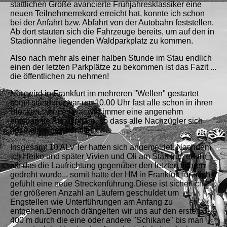
stattlichen Größe avancierte Frühjahresklassiker eine
neuen Teilnehmerrekord erreicht hat, konnte ich schon
bei der Anfahrt bzw. Abfahrt von der Autobahn feststellen.
Ab dort stauten sich die Fahrzeuge bereits, um auf den in
Stadionnähe liegenden Waldparkplatz zu kommen.
Also nach mehr als einer halben Stunde im Stau endlich
einen der letzten Parkplätze zu bekommen ist das Fazit ...
die öffentlichen zu nehmen!
Nun wird in Frankfurt im mehreren "Wellen" gestartet
somit standen zwar um 10.00 Uhr fast alle schon in ihren
Blöcken, aber es war wie immer eine angenehm
entspannte Atmosphäre, so dass alle Nachzügler sich
noch einreihen konnten.
Insgesamt 10 ALV´ler hatten sich angemeldet. Nachdem
ich Heiko und später Vivien und Oli am Start traf, erfuhr
ich das die Laufrichtung gegenüber den letzten Jahren
gedreht wurde... somit hatte der HM in Frankfurt für mich
gefühlt eine neue Streckenführung.Diese ist sicherlich
der größeren Anzahl an Läufern geschuldet um
Engstellen wie Unterführungen am Anfang zu
entgehen.Dennoch drängelten wir uns auf den ersten 3-
400 m durch die eine oder andere "Schikane" bis man