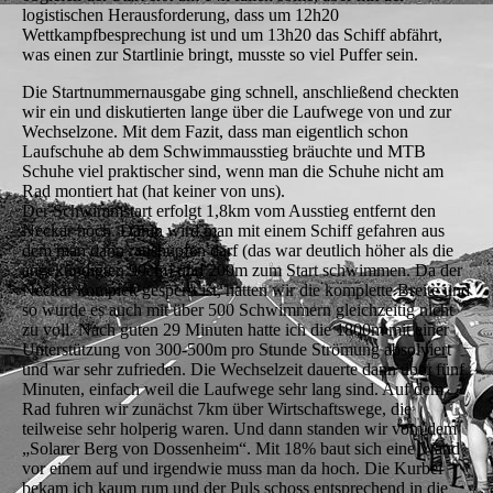
logistischen Herausforderung, dass um 12h20
Wettkampfbesprechung ist und um 13h20 das Schiff abfährt,
was einen zur Startlinie bringt, musste so viel Puffer sein.
Die Startnummernausgabe ging schnell, anschließend checkten
wir ein und diskutierten lange über die Laufwege von und zur
Wechselzone. Mit dem Fazit, dass man eigentlich schon
Laufschuhe ab dem Schwimmausstieg bräuchte und MTB
Schuhe viel praktischer sind, wenn man die Schuhe nicht am
Rad montiert hat (hat keiner von uns).
Der Schwimmstart erfolgt 1,8km vom Ausstieg entfernt den
Neckar hoch. Dahin wird man mit einem Schiff gefahren aus
dem man dann raushüpfen darf (das war deutlich höher als die
angekündigten 90cm) und 200m zum Start schwimmen. Da der
Neckar komplett gesperrt ist, hatten wir die komplette Breite und
so wurde es auch mit über 500 Schwimmern gleichzeitig nicht
zu voll. Nach guten 29 Minuten hatte ich die 1800m mit einer
Unterstützung von 300-500m pro Stunde Strömung absolviert
und war sehr zufrieden. Die Wechselzeit dauerte dann über fünf
Minuten, einfach weil die Laufwege sehr lang sind. Auf dem
Rad fuhren wir zunächst 7km über Wirtschaftswege, die
teilweise sehr holperig waren. Und dann standen wir vom dem
„Solarer Berg von Dossenheim“. Mit 18% baut sich eine Wand
vor einem auf und irgendwie muss man da hoch. Die Kurbel
bekam ich kaum rum und der Puls schoss entsprechend in die