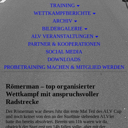
TRAINING
WETTKAMPFBERICHTE
ARCHIV
BILDERGALERIE
ALV VERANSTALTUNGEN
PARTNER & KOOPERATIONEN
SOCIAL MEDIA
DOWNLOADS
PROBETRAINING MACHEN & MITGLIED WERDEN
Römerman – top organisierter
Wettkampf mit anspruchsvoller
Radstrecke
Der Römerman war dieses Jahr das erste Mal Teil des ALV Cup
und noch keiner von den an der Startlinie stehenden ALVler
hatte ihn bereits absolviert. Bereits um 11h waren wir da,
obgleich der Start erst um 14h fallen sollte, aber mit der