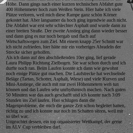
Höhe. Dann gings nach einer kurzen technischen Abfahrt gute
400 Höhenmeter hoch zum Weißen Stein. Hier habe ich viele
Plätze verloren, weil mich diese Rampe ganz schön Körner
gekostet hat. Aber langsamer da hoch ging irgendwie auch nicht.
Die Abfahrt war erst sehr schlechter Asphalt und wurde dann zu
einer breiten Straße. Der zweite Anstieg ging dann wieder besser
und dann ging es nur noch bergab und flach auf
Wirtschaftswegen zum Ziel. Mit einem knapp 25er Schnitt war
ich nicht zufrieden, hier hätte mir ein vorheriges Abradeln der
Strecke sicher geholfen.
Als ich dann auf den abschließenden 10er ging, lief gerade
Laura Philipp Richtung Zielbogen. Sie war schon durch und ich
durfte noch ran. Beim Laufen konnte ich dann wie gewohnt
noch einige Plätze gut machen. Die Laufstrecke hat wechselnde
Beläge (Tartan, Schotter, Asphalt, Wiese) und viele Kurven und
Mini-Anstiege, die auch mit nur zwei Höhenmetern weh tun
können und das Laufen sehr unrhythmisch machen. Nach guten
50 Minuten war das auch geschafft und ich konnte nach 3:09
Stunden ins Ziel laufen. Hier schlugen dann die
Magenprobleme, die mich die ganze Zeit schon begleitet hatten,
richtig zu und ich konnte nur noch im Schatten sitzen, weil mir
so übel war.
Ungeachtet dessen, ein top organisierter Wettkampf, der gerne
im ALV Cup verbleiben darf.